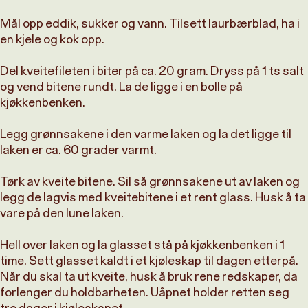
Mål opp eddik, sukker og vann. Tilsett laurbærblad, ha i
en kjele og kok opp.
Del kveitefileten i biter på ca. 20 gram. Dryss på 1 ts salt
og vend bitene rundt. La de ligge i en bolle på
kjøkkenbenken.
Legg grønnsakene i den varme laken og la det ligge til
laken er ca. 60 grader varmt.
Tørk av kveite bitene. Sil så grønnsakene ut av laken og
legg de lagvis med kveitebitene i et rent glass. Husk å ta
vare på den lune laken.
Hell over laken og la glasset stå på kjøkkenbenken i 1
time. Sett glasset kaldt i et kjøleskap til dagen etterpå.
Når du skal ta ut kveite, husk å bruk rene redskaper, da
forlenger du holdbarheten. Uåpnet holder retten seg
tre dager i kjøleskapet.