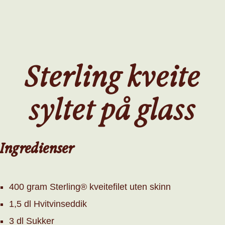
SKIP
TO
MAIN
CONTENT
Sterling kveite
syltet på glass
Ingredienser
400 gram Sterling® kveitefilet uten skinn
1,5 dl Hvitvinseddik
3 dl Sukker